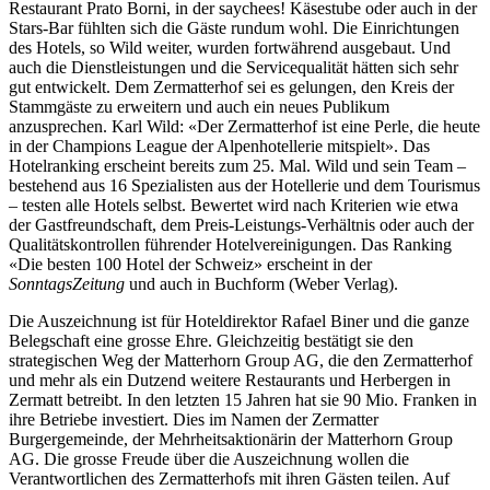
Restaurant Prato Borni, in der saychees! Käsestube oder auch in der
Stars-Bar fühlten sich die Gäste rundum wohl. Die Einrichtungen
des Hotels, so Wild weiter, wurden fortwährend ausgebaut. Und
auch die Dienstleistungen und die Servicequalität hätten sich sehr
gut entwickelt. Dem Zermatterhof sei es gelungen, den Kreis der
Stammgäste zu erweitern und auch ein neues Publikum
anzusprechen. Karl Wild: «Der Zermatterhof ist eine Perle, die heute
in der Champions League der Alpenhotellerie mitspielt». Das
Hotelranking erscheint bereits zum 25. Mal. Wild und sein Team –
bestehend aus 16 Spezialisten aus der Hotellerie und dem Tourismus
– testen alle Hotels selbst. Bewertet wird nach Kriterien wie etwa
der Gastfreundschaft, dem Preis-Leistungs-Verhältnis oder auch der
Qualitätskontrollen führender Hotelvereinigungen. Das Ranking
«Die besten 100 Hotel der Schweiz» erscheint in der
SonntagsZeitung
und auch in Buchform (Weber Verlag).
Die Auszeichnung ist für Hoteldirektor Rafael Biner und die ganze
Belegschaft eine grosse Ehre. Gleichzeitig bestätigt sie den
strategischen Weg der Matterhorn Group AG, die den Zermatterhof
und mehr als ein Dutzend weitere Restaurants und Herbergen in
Zermatt betreibt. In den letzten 15 Jahren hat sie 90 Mio. Franken in
ihre Betriebe investiert. Dies im Namen der Zermatter
Burgergemeinde, der Mehrheitsaktionärin der Matterhorn Group
AG. Die grosse Freude über die Auszeichnung wollen die
Verantwortlichen des Zermatterhofs mit ihren Gästen teilen. Auf