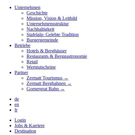
Unternehmen
Geschichte
Mission, Vision & Leitbild
Unternehmensstruktur
Nachhaltigkeit
Stafelalp: Gelebte Tradition
Burgergemeinde
Betriebe
Hotels & Berghäuser
Restaurants & Berggastronomie
Retail
Wertgutscheine
Partner
Zermatt Tourismus →
Zermatt Bergbahnen →
Gornergrat Bahn →
de
en
fr
Login
Jobs & Karriere
Destination