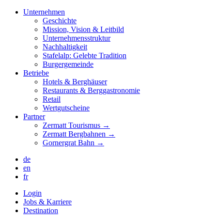
Unternehmen
Geschichte
Mission, Vision & Leitbild
Unternehmensstruktur
Nachhaltigkeit
Stafelalp: Gelebte Tradition
Burgergemeinde
Betriebe
Hotels & Berghäuser
Restaurants & Berggastronomie
Retail
Wertgutscheine
Partner
Zermatt Tourismus →
Zermatt Bergbahnen →
Gornergrat Bahn →
de
en
fr
Login
Jobs & Karriere
Destination