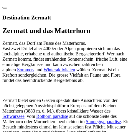
Destination Zermatt
Zermatt und das Matterhorn
Zermatt, das Dorf am Fusse des Matterhorns.
Fast zwei Drittel aller 4000er der Alpen gruppieren sich um das
hochalpine, erhabene und authentische Bergsteigerdorf. Wer nach
Zermatt kommt, findet strahlenden Sonnenschein, frische Luft, eine
einmalige Bergkulisse und kann zwischen zahlreichen
alpinen
Sommer-
und
Winteraktivitäten
wählen. Zermatt ist ein
Kraftort sondergleichen. Die grosse Vielfalt an Fauna und Flora
rundet das beeindruckende Bergerlebnis ab.
Zermatt bietet seinen Gästen spektakuläre Aussichten: von der
höchstgelegenen Aussichtsplattform Europas auf dem Kleinen
Matterhorn (3883 m. ü. M.), übers kristallklare Wasser des
Schwarzsee
, vom
Rothorn paradise
auf die schönste Seite des
Matterhorn oder Murmeltiere beobachten im
Sunnegga paradise
. Ein
Besuch mindestens einmal im Jahr ist schon fast Pflicht. Mit seiner