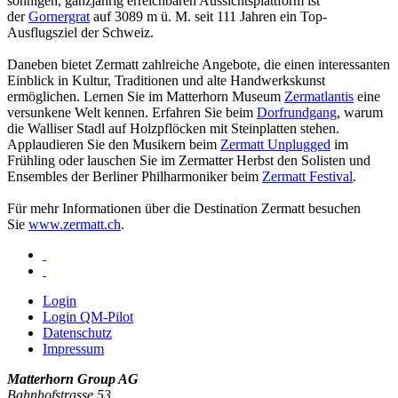
sonnigen, ganzjährig erreichbaren Aussichtsplattform ist
der
Gornergrat
auf 3089 m ü. M. seit 111 Jahren ein Top-
Ausflugsziel der Schweiz.
Daneben bietet Zermatt zahlreiche Angebote, die einen interessanten
Einblick in Kultur, Traditionen und alte Handwerkskunst
ermöglichen. Lernen Sie im Matterhorn Museum
Zermatlantis
eine
versunkene Welt kennen. Erfahren Sie beim
Dorfrundgang
, warum
die Walliser Stadl auf Holzpflöcken mit Steinplatten stehen.
Applaudieren Sie den Musikern beim
Zermatt Unplugged
im
Frühling oder lauschen Sie im Zermatter Herbst den Solisten und
Ensembles der Berliner Philharmoniker beim
Zermatt Festival
.
Für mehr Informationen über die Destination Zermatt besuchen
Sie
www.zermatt.ch
.
Login
Login QM-Pilot
Datenschutz
Impressum
Matterhorn Group AG
Bahnhofstrasse 53