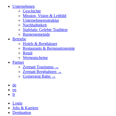
Unternehmen
Geschichte
Mission, Vision & Leitbild
Unternehmensstruktur
Nachhaltigkeit
Stafelalp: Gelebte Tradition
Burgergemeinde
Betriebe
Hotels & Berghäuser
Restaurants & Berggastronomie
Retail
Wertgutscheine
Partner
Zermatt Tourismus →
Zermatt Bergbahnen →
Gornergrat Bahn →
de
en
fr
Login
Jobs & Karriere
Destination