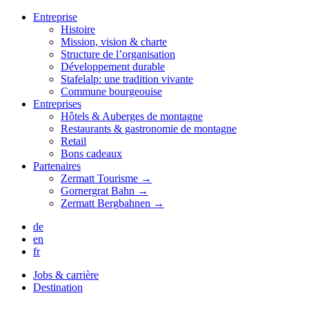
Entreprise
Histoire
Mission, vision & charte
Structure de l’organisation
Développement durable
Stafelalp: une tradition vivante
Commune bourgeouise
Entreprises
Hôtels & Auberges de montagne
Restaurants & gastronomie de montagne
Retail
Bons cadeaux
Partenaires
Zermatt Tourisme →
Gornergrat Bahn →
Zermatt Bergbahnen →
de
en
fr
Jobs & carrière
Destination