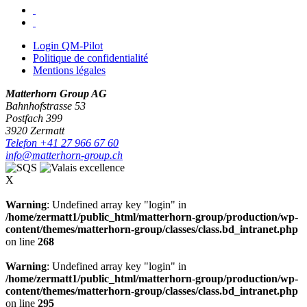
Login QM-Pilot
Politique de confidentialité
Mentions légales
Matterhorn Group AG
Bahnhofstrasse 53
Postfach 399
3920 Zermatt
Telefon +41 27 966 67 60
info@matterhorn-group.ch
X
Warning
: Undefined array key "login" in
/home/zermatt1/public_html/matterhorn-group/production/wp-
content/themes/matterhorn-group/classes/class.bd_intranet.php
on line
268
Warning
: Undefined array key "login" in
/home/zermatt1/public_html/matterhorn-group/production/wp-
content/themes/matterhorn-group/classes/class.bd_intranet.php
on line
295