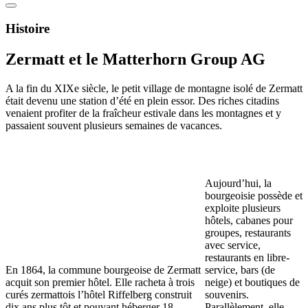
Histoire
Zermatt et le Matterhorn Group AG
A la fin du XIXe siècle, le petit village de montagne isolé de Zermatt
était devenu une station d’été en plein essor. Des riches citadins
venaient profiter de la fraîcheur estivale dans les montagnes et y
passaient souvent plusieurs semaines de vacances.
Aujourd’hui, la
bourgeoisie possède et
exploite plusieurs
hôtels, cabanes pour
groupes, restaurants
avec service,
restaurants en libre-
En 1864, la commune bourgeoise de Zermatt
service, bars (de
acquit son premier hôtel. Elle racheta à trois
neige) et boutiques de
curés zermattois l’hôtel Riffelberg construit
souvenirs.
dix ans plus tôt et pouvant héberger 18
Parallèlement, elle